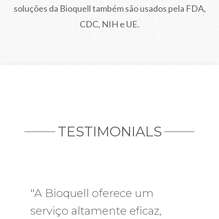
soluções da Bioquell também são usados pela FDA,
CDC, NIH e UE.
TESTIMONIALS
"A Bioquell oferece um
"Recentemente trabalhei
serviço altamente eficaz,
com a Bioquell recebendo