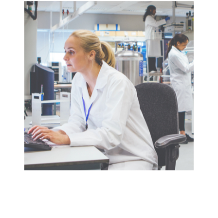
funcionamento. Houve uma
comunicação constante via
telefone e e-mail, então eu
sempre me senti atualizado e
confortável com o processo.
Além disso, eu tenho uma
unidade Z-2 que é eficaz e
fácil de usar."
K. ALLEN
Manager
A Gene & Cell Therapy-Based Company