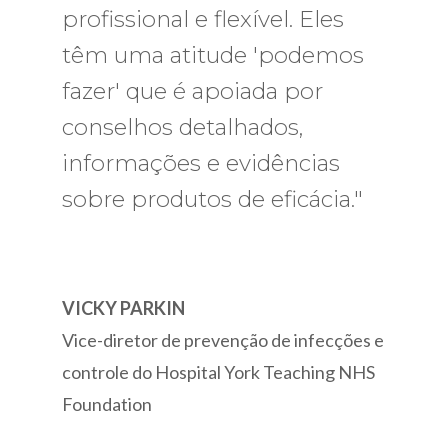
profissional e flexível. Eles
minha nova instalação
têm uma atitude 'podemos
completamente
fazer' que é apoiada por
descontaminada e pronta
conselhos detalhados,
para colocar online. Eu tinha
informações e evidências
um tempo apertado e a
sobre produtos de eficácia."
Bioquell atendeu este tempo.
Todos os funcionários com
quem tive interação eram
extremamente
VICKY PARKIN
Vice-diretor de prevenção de infecções e
conhecedores e realmente
controle do Hospital York Teaching NHS
empenhados em facilitar o
Foundation
trabalho e seu bom