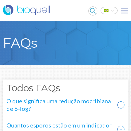
FAQs
Todos FAQs
O que significa uma redução mocribiana
de 6-log?
Quantos esporos estão em um indicador