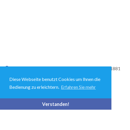
Vertrieb und Technischer Support: +49-2173-599-1881
Diese Webseite benutzt Cookies um Ihnen die
Bedienung zu erleichtern.
Erfahren Sie mehr
Ecolab-Allee 1, D-40789 Monheim am Rhein
Verstanden!
LifeSciences.central@ecolab.com