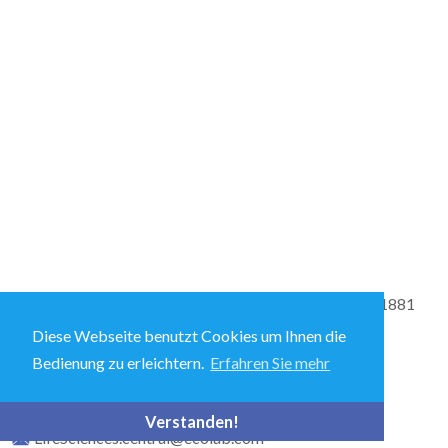
Vertrieb und Technischer Support: +49-2173-599-1881
Diese Webseite benutzt Cookies um Ihnen die
Bedienung zu erleichtern.
Erfahren Sie mehr
Ecolab-Allee 1, D-40789 Monheim am Rhein
Verstanden!
LifeSciences.central@ecolab.com