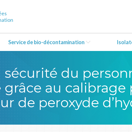
ées
nation
Service de bio-décontamination
Isola
a sécurité du person
 grâce au calibrage 
eur de peroxyde d’h