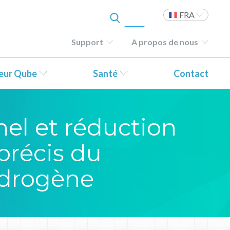
FRA
Support
A propos de nous
teur Qube
Santé
Contact
nel et réduction
précis du
ydrogène