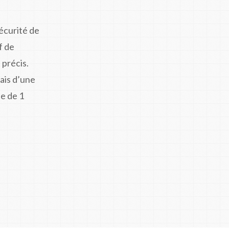
écurité de
f de
 précis.
ais d’une
e de 1