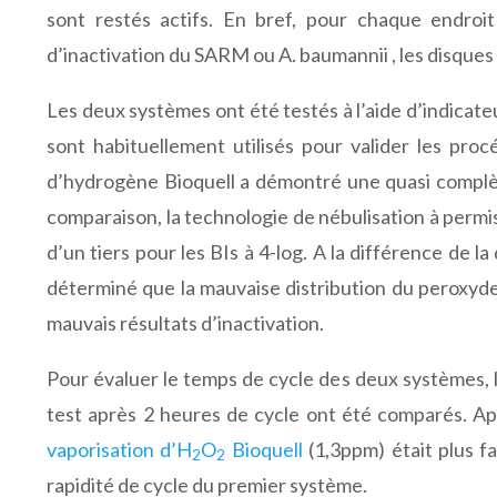
sont restés actifs. En bref, pour chaque endroi
d’inactivation du SARM ou A. baumannii , les disques 
Les deux systèmes ont été testés à l’aide d’indicateu
sont habituellement utilisés pour valider les pr
d’hydrogène Bioquell a démontré une quasi complète 
comparaison, la technologie de nébulisation à permis
d’un tiers pour les BIs à 4-log. A la différence de 
déterminé que la mauvaise distribution du peroxyde
mauvais résultats d’inactivation.
Pour évaluer le temps de cycle des deux systèmes,
test après 2 heures de cycle ont été comparés. Ap
vaporisation d’H
O
Bioquell
(1,3ppm) était plus fa
2
2
rapidité de cycle du premier système.