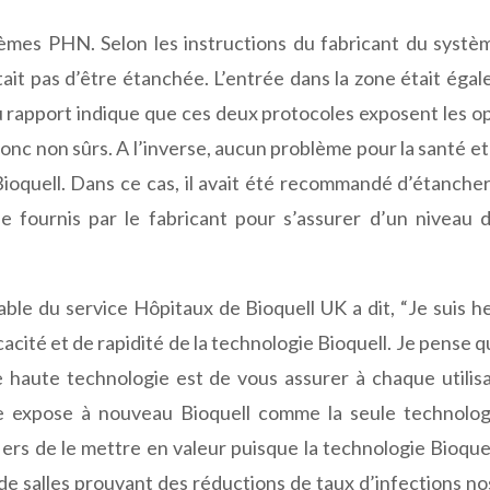
stèmes PHN. Selon les instructions du fabricant du sys
ait pas d’être étanchée. L’entrée dans la zone était éga
 rapport indique que ces deux protocoles exposent les o
nc non sûrs. A l’inverse, aucun problème pour la santé et 
oquell. Dans ce cas, il avait été recommandé d’étancher
e fournis par le fabricant pour s’assurer d’un niveau 
ble du service Hôpitaux de Bioquell UK a dit, “Je suis 
acité et de rapidité de la technologie Bioquell. Je pense q
aute technologie est de vous assurer à chaque utilisa
de expose à nouveau Bioquell comme la seule technolog
fiers de le mettre en valeur puisque la technologie Bioque
de salles prouvant des réductions de taux d’infections n