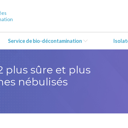
ées
nation
Service de bio-décontamination
Isola
 plus sûre et plus
mes nébulisés