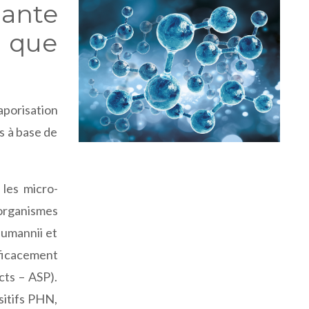
dante
e que
porisation
s à base de
 les micro-
 organismes
aumannii et
fficacement
cts – ASP).
sitifs PHN,