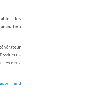
sables des
tamination
 générateur
 Products –
s. Les deux
vapour and