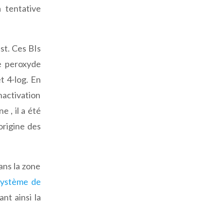
 tentative
est. Ces BIs
e peroxyde
t 4-log. En
nactivation
 , il a été
origine des
ans la zone
système de
nt ainsi la