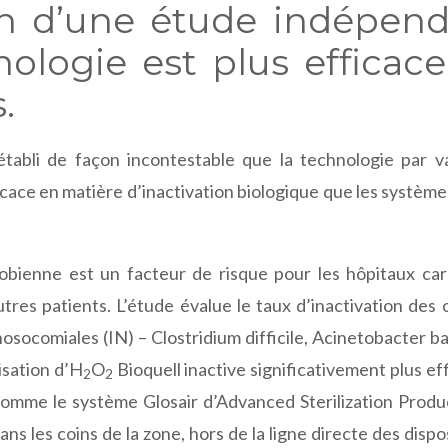
on d’une étude indépen
ologie est plus efficac
.
tabli de façon incontestable que la technologie par va
ficace en matière d’inactivation biologique que les système
robienne est un facteur de risque pour les hôpitaux car
tres patients. L’étude évalue le taux d’inactivation des
nosocomiales (IN) – Clostridium difficile, Acinetobacter b
isation d’H
O
Bioquell inactive significativement plus e
2
2
comme le système Glosair d’Advanced Sterilization Produ
ns les coins de la zone, hors de la ligne directe des dispo