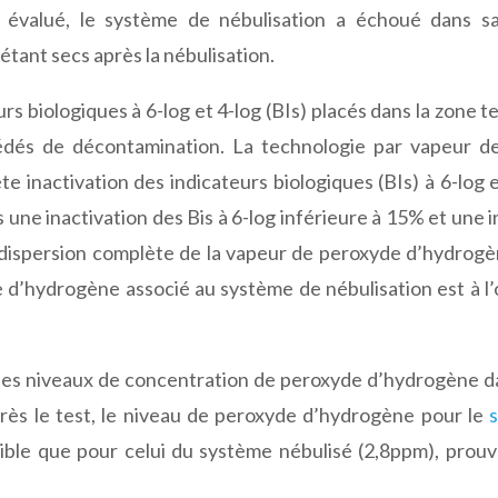
t évalué, le système de nébulisation a échoué dans sa
étant secs après la nébulisation.
rs biologiques à 6-log et 4-log (BIs) placés dans la zone t
océdés de décontamination. La technologie par vapeur d
inactivation des indicateurs biologiques (BIs) à 6-log e
 une inactivation des Bis à 6-log inférieure à 15% et une i
la dispersion complète de la vapeur de peroxyde d’hydrogène
 d’hydrogène associé au système de nébulisation est à l’
 les niveaux de concentration de peroxyde d’hydrogène d
rès le test, le niveau de peroxyde d’hydrogène pour le
ible que pour celui du système nébulisé (2,8ppm), prouva