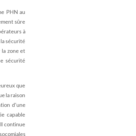
tème PHN au
lement sûre
pérateurs à
la sécurité
 la zone et
de sécurité
heureux que
ue la raison
tion d’une
ie capable
ll continue
osocomiales