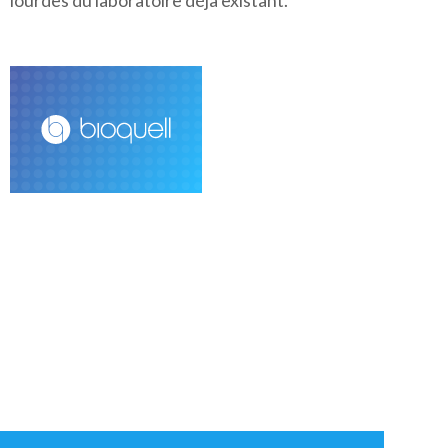
lourdes du laboratoire déjà existant.
+33 (0)1 43 78 15 94