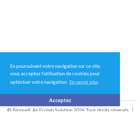
+33 (0)1 43 78 15 94
En poursuivant votre navigation sur ce site,
vous acceptez l’utilisation de cookies pour
37 Rue Hélène Muller, 94320 Thiais, France
optimiser votre navigation.
En savoir plus
BQFrance-contact@ecolab.com
Acceptez
© Bioquell, An Ecolab Solution 2026 Tous droits réservés
Politique de confidentialité
Conditions d’utilisation