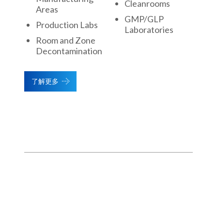
Cleanrooms
Areas
GMP/GLP
Production Labs
Laboratories
Room and Zone
Decontamination
了解更多