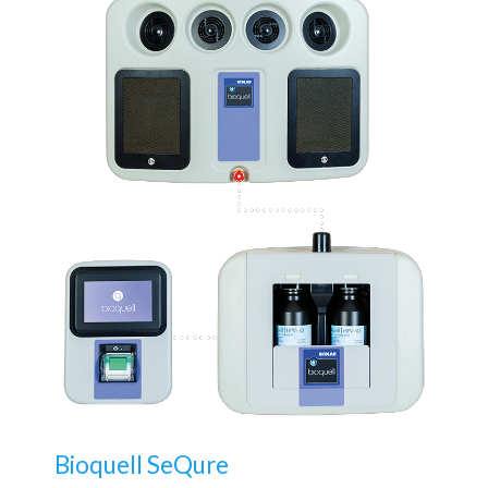
Bioquell SeQure