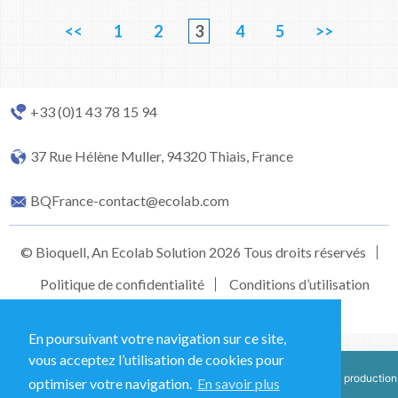
<<
1
2
3
4
5
>>
+33 (0)1 43 78 15 94
37 Rue Hélène Muller, 94320 Thiais, France
BQFrance-contact@ecolab.com
© Bioquell, An Ecolab Solution 2026 Tous droits réservés
Politique de confidentialité
Conditions d’utilisation
En poursuivant votre navigation sur ce site,
vous acceptez l’utilisation de cookies pour
This site is registered on
wpml.org
as a development site. Switch to a production
optimiser votre navigation.
En savoir plus
site key to
remove this banner
.