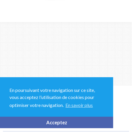
En poursuivant votre navigation sur ce site,
+33 (0)1 43 78 15 94
vous acceptez l’utilisation de cookies pour
optimiser votre navigation.
En savoir plus
37 Rue Hélène Muller, 94320 Thiais, France
Acceptez
BQFrance-contact@ecolab.com