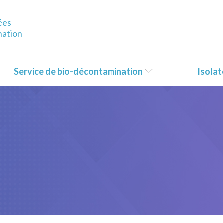
ées
nation
Service de bio-décontamination
Isola